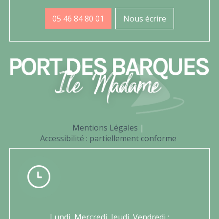
05 46 84 80 01
Nous écrire
Mentions Légales
Accessibilité : partiellement conforme
Lundi, Mercredi, Jeudi, Vendredi :