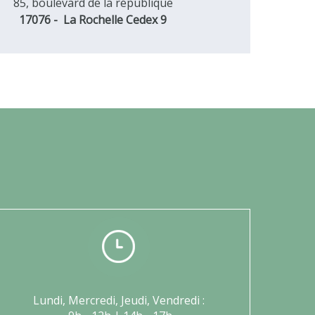
85, boulevard de la république
17076 - La Rochelle Cedex 9
Lundi, Mercredi, Jeudi, Vendredi :