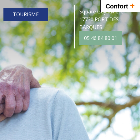
+
Confort
Square Guy Rivière
TOURISME
17730 PORT DES
BARQUES
05 46 84 80 01