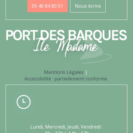
05 46 84 80 01
Nous écrire
Mentions Légales
Accessibilité : partiellement conforme
Lundi, Mercredi, Jeudi, Vendredi :